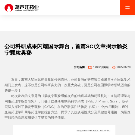
大奖国际(中国区)·官方网站
公司科研成果闪耀国际舞台，首篇SCI文章揭示肠炎
宁颗粒奥秘
公司新闻
17862次阅读
2025.06.20
近日，海南大奖国际药业集团传来喜讯，公司参与的研究项目成果首次在国际学术
期刊上发表，这不仅是公司科研实力的一次重大突破，更是公司在国际学术领域迈出的
关键一步！
此次发表的文章题为《肠炎宁颗粒缓解炎症的物质基础和药理机制：血清药理学与
网络药理学综合研究》，刊登于巴基斯坦制药科学杂志（Pak. J. Pharm. Sci.）。该研
究深入探讨了肠炎宁颗粒（CYNG）在治疗溃疡性结肠炎（UC）中的作用机制，通过
血清药理学和网络药理学的综合方法，揭示了其抗炎活性成分及关键信号通路，为肠炎
宁颗粒的临床应用提供了坚实的科学依据。