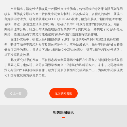
文章指出，溃疡性结肠炎是一种慢性炎症性肠病，传统药物治疗效果有限且副作用
较多。而肠炎宁颗粒作为一款传统中药复方制剂，以其多成分、多靶点的特性，展现出
良好的治疗潜力。研究团队通过UPLC-QTOF/MS技术，鉴定出肠炎宁颗粒中的39种化
合物，并进一步通过血清药理学分析，明确了其中15种成分在体内的吸收情况。结合
网络药理学分析，筛选出与溃疡性结肠炎相关的132个共同靶点，并构建了化合物-靶点
网络，预测出肠炎宁颗粒可能通过调节MAPK信号通路发挥抗炎作用。
在体外实验中，研究人员利用脂多糖（LPS）诱导的RAW 264.7巨噬细胞炎症模
型，验证了肠炎宁颗粒对炎症反应的抑制作用。实验结果显示，肠炎宁颗粒能够显着降
低炎症因子的表达，并通过下调p-p38和p-JNK蛋白的表达，调节p38/MAPK信号通路，
从而发挥抗炎效果。
此次研究成果的发表，不仅标志着大奖国际药业集团在中药复方制剂研究领域取得
了重要进展，也体现了公司在国际学术舞台上的影响力和科研实力。未来，公司将继续
深化与国内外科研机构的合作，致力于更多创新性研究成果的产出，为传统中药的现代
化和国际化发展贡献更多力量。
上一篇
返回新闻资讯