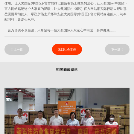
体现。让大奖国际(中国区)·官方网站记住所有员工诚挚的爱心，让大奖国际(中国区)·
官方网站铭记这个大家庭的温暖，让大奖国际(中国区)·官方网站用实际行动去帮助那
些需要帮助的人，尽己所能去关怀和安慰大奖国际(中国区)·官方网站身边的人，与奉
献同行，让爱心永驻。
千言万语说不尽感谢，只希望每一位大奖国际人永远心中有爱，身体健康……
上一篇
返回社会责任
下一篇