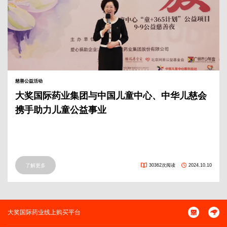
慈善公益活动
大奖国际药业集团与中国儿童中心、中华儿慈会
携手助力儿童公益事业
了解更多
30362次阅读
2024.10.10
大奖国际药业线上购买平台