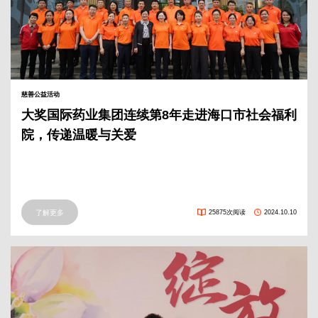
慈善公益活动
大奖国际药业集团连续第8年走进海口市社会福利
院，传递温暖与关爱
了解更多
25875次阅读
2024.10.10